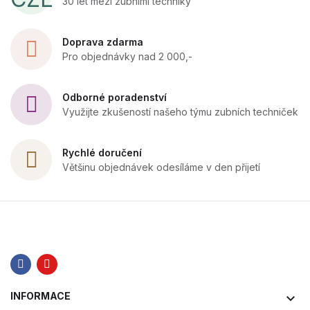
30 let mezi zubními techniky
Doprava zdarma
Pro objednávky nad 2 000,-
Odborné poradenství
Využijte zkušeností našeho týmu zubních techniček
Rychlé doručení
Většinu objednávek odesíláme v den přijetí
INFORMACE
keyboard_arrow_down