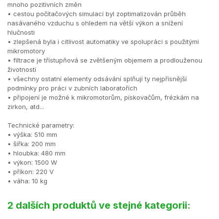
mnoho pozitivních změn
• cestou počítačových simulací byl zoptimalizován průběh
nasávaného vzduchu s ohledem na větší výkon a snížení
hlučnosti
• zlepšená byla i citlivost automatiky ve spolupráci s použitými
mikromotory
• filtrace je třístupňová se zvětšeným objemem a prodlouženou
životností
• všechny ostatní elementy odsávání splňují ty nejpřísnější
podmínky pro práci v zubních laboratořích
• připojení je možné k mikromotorům, pískovačům, frézkám na
zirkon, atd...
Technické parametry:
• výška: 510 mm
• šířka: 200 mm
• hloubka: 480 mm
• výkon: 1500 W
• příkon: 220 V
• váha: 10 kg
2 dalších produktů ve stejné kategorii: