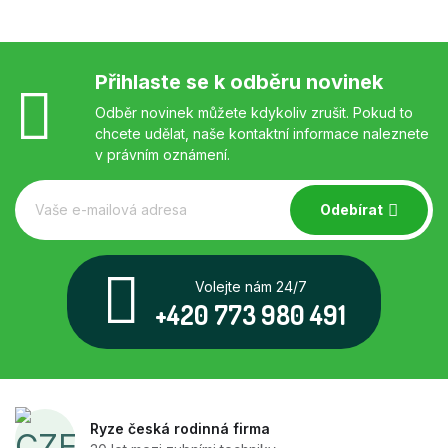
Přihlaste se k odběru novinek
Odběr novinek můžete kdykoliv zrušit. Pokud to
chcete udělat, naše kontaktní informace naleznete
v právním oznámení.
Odebírat
Volejte nám 24/7
+420 773 980 491
Ryze česká rodinná firma