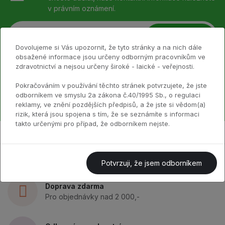
v právním oznámení.
Odebírat
Dovolujeme si Vás upozornit, že tyto stránky a na nich dále
obsažené informace jsou určeny odborným pracovníkům ve
zdravotnictví a nejsou určeny široké - laické - veřejnosti.
Volejte nám 24/7
+420 773 980 491
Pokračováním v používání těchto stránek potvrzujete, že jste
odborníkem ve smyslu 2a zákona č.40/1995 Sb., o regulaci
reklamy, ve znění pozdějších předpisů, a že jste si vědom(a)
rizik, která jsou spojena s tím, že se seznámíte s informaci
takto určenými pro případ, že odborníkem nejste.
Ryze česká rodinná firma
30 let mezi zubními techniky
Potvrzuji, že jsem odborníkem
Doprava zdarma
Pro objednávky nad 2 000,-