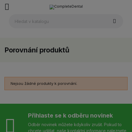
Porovnání produktů
ck
Nejsou žádné produkty k porovnání.
Přihlaste se k odběru novinek
Odběr novinek můžete kdykoliv zrušit. Pokud to
chcete udělat, naše kontaktní informace naleznete