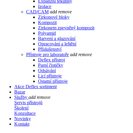
Expanzní tekutiny
Izolace
CAD/CAM
add
remove
Zirkonové bloky
Kompozit
Zirkonem zpevněný kompozit
Polyamid
Barvení a glazování
Opracování a leštění
Příslušenství
Přístroje pro laboratoře
add
remove
Deflex přístroj
Parní čističky
Odsávání
Licí přístroje
Ostatní přístroje
Akce Deflex sortiment
Bazar
Služby
add
remove
Servis přístrojů
Školení
Konzultace
Novinky
Kontakt