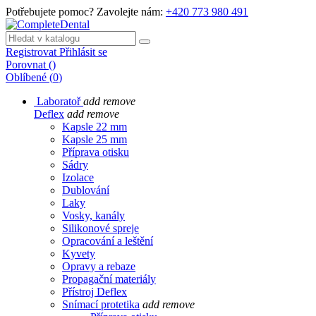
Potřebujete pomoc? Zavolejte nám:
+420 773 980 491
Registrovat
Přihlásit se
Porovnat
(
)
Oblíbené
(
0
)
Laboratoř
add
remove
Deflex
add
remove
Kapsle 22 mm
Kapsle 25 mm
Příprava otisku
Sádry
Izolace
Dublování
Laky
Vosky, kanály
Silikonové spreje
Opracování a leštění
Kyvety
Opravy a rebaze
Propagační materiály
Přístroj Deflex
Snímací protetika
add
remove