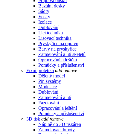
Příprava otisku
Bazální desky
Sádry
Vosky
Izolace
Dublování
Licí technika
Lisovací technika
Pryskyřice na opravu
Barvy na pryskyřice
Zatmelování a lití skeletů
Opracování a leštění
Pomůcky a příslušenství
Fixní protetika
add
remove
Dělený model
Pin systémy
Modelace
Dublování
Zatmelování a lití
Fazetování
Opracování a leštění
Pomůcky a příslušenství
3D tisk
add
remove
Náplně do 3D tiskáren
Zatmelovací hmoty