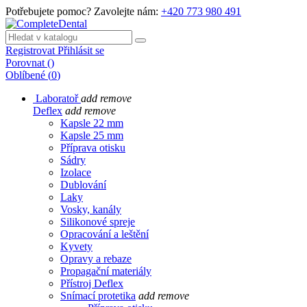
Potřebujete pomoc? Zavolejte nám:
+420 773 980 491
Registrovat
Přihlásit se
Porovnat
(
)
Oblíbené
(
0
)
Laboratoř
add
remove
Deflex
add
remove
Kapsle 22 mm
Kapsle 25 mm
Příprava otisku
Sádry
Izolace
Dublování
Laky
Vosky, kanály
Silikonové spreje
Opracování a leštění
Kyvety
Opravy a rebaze
Propagační materiály
Přístroj Deflex
Snímací protetika
add
remove