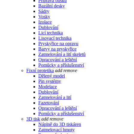
Příprava otisku
Bazální desky
Sádry
Vosky
Izolace
Dublování
Licí technika
Lisovací technika
Pryskyřice na opravu
Barvy na pryskyřice
Zatmelování a lití skeletů
Opracování a leštění
Pomůcky a příslušenství
Fixní protetika
add
remove
Dělený model
Pin systémy
Modelace
Dublování
Zatmelování a lití
Fazetování
Opracování a leštění
Pomůcky a příslušenství
3D tisk
add
remove
Náplně do 3D tiskáren
Zatmelovací hmoty