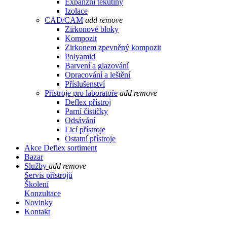
Expanzní tekutiny
Izolace
CAD/CAM
add
remove
Zirkonové bloky
Kompozit
Zirkonem zpevněný kompozit
Polyamid
Barvení a glazování
Opracování a leštění
Příslušenství
Přístroje pro laboratoře
add
remove
Deflex přístroj
Parní čističky
Odsávání
Licí přístroje
Ostatní přístroje
Akce Deflex sortiment
Bazar
Služby
add
remove
Servis přístrojů
Školení
Konzultace
Novinky
Kontakt