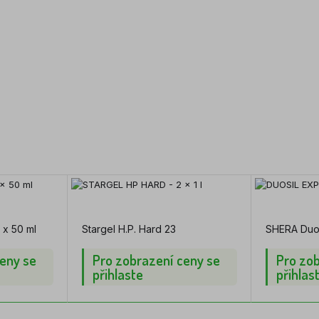
Více informací
 x 50 ml
Stargel H.P. Hard 23
SHERA Duos
eny se
Pro zobrazení ceny se
Pro zob
přihlaste
přihlas