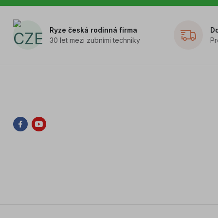
Ryze česká rodinná firma
D
30 let mezi zubními techniky
Pr