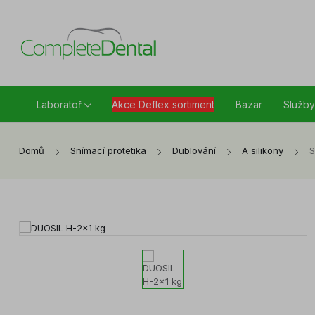
Laboratoř
Akce Deflex sortiment
Bazar
Služby
Domů
Snímací protetika
Dublování
A silikony
S