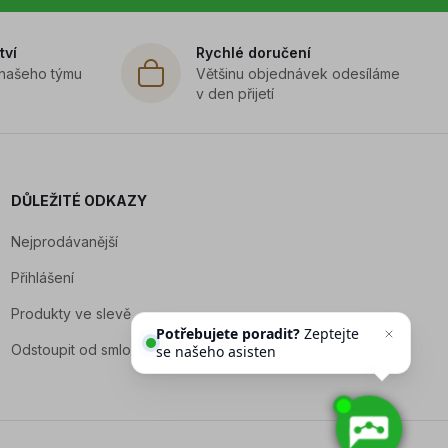
tví
Rychlé doručení
 našeho týmu
Většinu objednávek odesíláme
v den přijetí
DŮLEŽITÉ ODKAZY
Nejprodávanější
Přihlášení
Produkty ve slevě
Potřebujete poradit?
Zeptejte
Odstoupit od smlouvy
se našeho asistenta
Chettyho
.